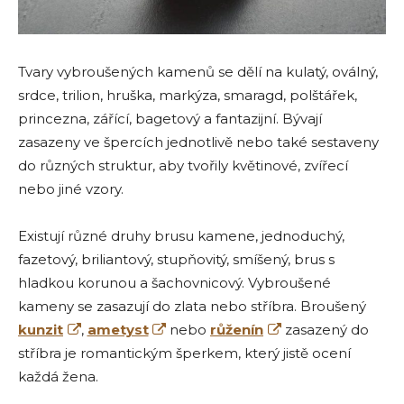
Tvary vybroušených kamenů se dělí na kulatý, oválný,
srdce, trilion, hruška, markýza, smaragd, polštářek,
princezna, zářící, bagetový a fantazijní. Bývají
zasazeny ve špercích jednotlivě nebo také sestaveny
do různých struktur, aby tvořily květinové, zvířecí
nebo jiné vzory.
Existují různé druhy brusu kamene, jednoduchý,
fazetový, briliantový, stupňovitý, smíšený, brus s
hladkou korunou a šachovnicový. Vybroušené
kameny se zasazují do zlata nebo stříbra. Broušený
kunzit
,
ametyst
nebo
růženín
zasazený do
stříbra je romantickým šperkem, který jistě ocení
každá žena.