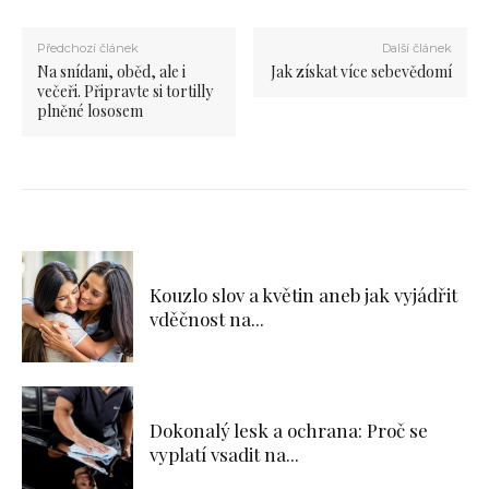
Předchozí článek
Další článek
Na snídani, oběd, ale i
Jak získat více sebevědomí
večeři. Připravte si tortilly
plněné lososem
Kouzlo slov a květin aneb jak vyjádřit
vděčnost na...
Dokonalý lesk a ochrana: Proč se
vyplatí vsadit na...