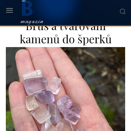
B
magazín
Brus a tvarování
kamenů do šperků