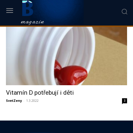
B
Domů
Tagy
Doplňky stravy
štítek: doplňky stravy
magazín
Vitamín D potřebují i děti
SvetZeny
-
1.3.2022
3